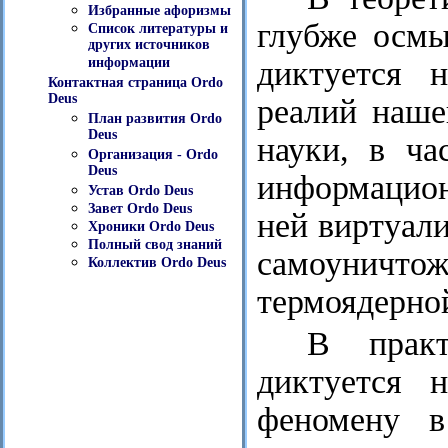
Избранные афоризмы
глубже осмы
Список литературы и
других источников
диктуется 
информации
Контактная страница Ordo
Deus
реалий наше
План развития Ordo
Deus
науки, в ча
Организация - Ordo
Deus
информацион
Устав Ordo Deus
Завет Ordo Deus
ней виртуал
Хроники Ordo Deus
Полный свод знаний
самоуничт
Коллектив Ordo Deus
термоядерно
В практ
диктуется 
феномену в