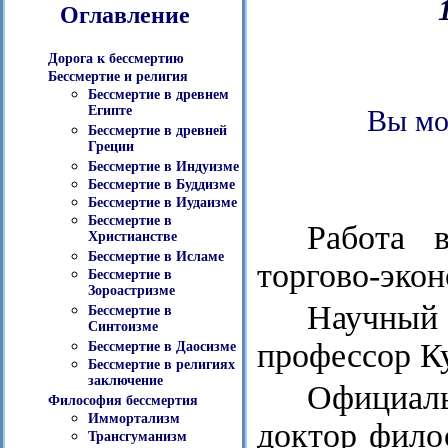
Оглавление
Дорога к бессмертию
Бессмертие и религия
Бессмертие в древнем
Египте
Вы мо
Бессмертие в древней
Греции
Бессмертие в Индуизме
Бессмертие в Буддизме
Бессмертие в Иудаизме
Бессмертие в
Работа 
Христианстве
Бессмертие в Исламе
торгово-эко
Бессмертие в
Зороастризме
Научный 
Бессмертие в
Синтоизме
профессор К
Бессмертие в Даосизме
Бессмертие в религиях
заключение
Официаль
Философия бессмертия
Иммортализм
доктор фило
Трансгуманизм