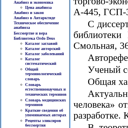
торгово-экон
Анабиоз и экономика
Цена анабиоза
А-445, ГСП-3
Анабиоз и закон
Анабиоз в Антарктиде
С диссер
Техническое обеспечение
анабиоза
библиотеки 
Бессмертие и вера
Библиотека Ordo Deus
Смольная, 3
Каталог заглавий
Каталог авторский
Каталог заболеваний
Авторефер
Каталог
систематический
Ученый с
Общий
терминологический
Общая ха
словарь
Словарь
естественнонаучных и
Актуальн
технических терминов
Словарь медицинских
человека» от
терминов
Краткие сведения об
разработке. 
упоминаемых авторах
Рецепты эликсиров
В теорет
бессмертия