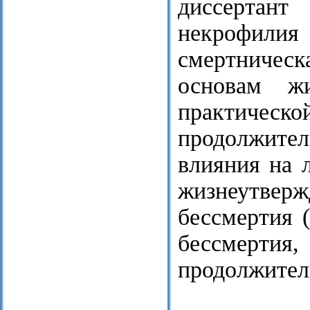
диссертант
некрофили
смертническ
основам ж
практическо
продолжите
влияния на 
жизнеутве
бессмертия 
бессмертия,
продолжител