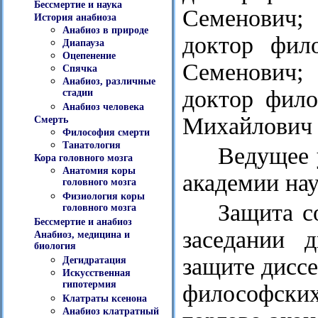
Бессмертие и наука
Семенович;
История анабиоза
Анабиоз в природе
доктор фил
Диапауза
Оцепенение
Семенович;
Спячка
Анабиоз, различные
доктор фило
стадии
Анабиоз человека
Михайлович
Смерть
Философия смерти
Танатология
Ведущее 
Кора головного мозга
Анатомия коры
академии на
головного мозга
Физиология коры
Защита с
головного мозга
Бессмертие и анабиоз
заседании д
Анабиоз, медицина и
биология
защите диссе
Дегидратация
Искусственная
гипотермия
философски
Клатраты ксенона
Анабиоз клатратный