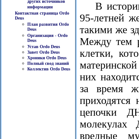
других источников
В истори
информации
Контактная страница Ordo
95-летней ж
Deus
План развития Ordo
такими же з
Deus
Организация - Ordo
Между тем р
Deus
Устав Ordo Deus
клетки, кот
Завет Ordo Deus
Хроники Ordo Deus
материнской
Полный свод знаний
Коллектив Ordo Deus
них находит
за время ж
приходятся 
цепочки Д
молекулах 
вредные му