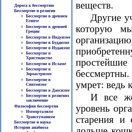
веществ.
Дорога к бессмертию
Бессмертие и религия
Другие у
Бессмертие в древнем
Египте
которую м
Бессмертие в древней
Греции
организаци
Бессмертие в Индуизме
Бессмертие в Буддизме
приобретен
Бессмертие в Иудаизме
Бессмертие в
Христианстве
простейшие
Бессмертие в Исламе
Бессмертие в
бессмертны. 
Зороастризме
Бессмертие в
умрет: ведь 
Синтоизме
Бессмертие в Даосизме
И все ж
Бессмертие в религиях
заключение
уровень орг
Философия бессмертия
Иммортализм
старения и 
Трансгуманизм
Бессмертие и наука
дольше кошк
История анабиоза