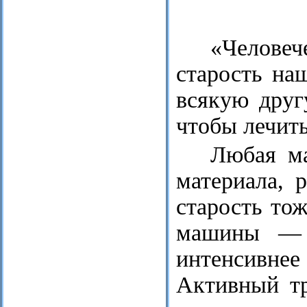
«Человеч
старость на
всякую дру
чтобы лечить
Любая ма
материала, 
старость то
машины — о
интенсивн
Активный тр