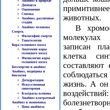
Анабиоз в природе
Диапауза
примитивне
Оцепенение
Спячка
животных.
Анабиоз, различные
стадии
В хромо
Анабиоз человека
Смерть
молекулах 
Философия смерти
Танатология
записан пл
Кора головного мозга
Анатомия коры
клетка син
головного мозга
Физиология коры
головного мозга
составляют 
Бессмертие и анабиоз
Анабиоз, медицина и
соблюдаться
биология
Дегидратация
жизнь. А он
Искусственная
гипотермия
воздействи
Клатраты ксенона
Анабиоз клатратный
болезнетвор
Анабиоз и экономика
Цена анабиоза