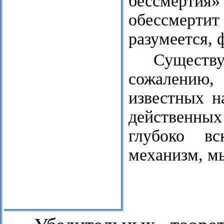
бессмертия»
обессмертит 
разумеется, 
Существ
сожалению,
известных н
действенны
глубоко в
механизм, мы