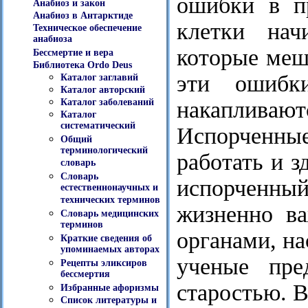
ошибки в п
Анабиоз и закон
Анабиоз в Антарктиде
клетки нач
Техническое обеспечение
анабиоза
которые меша
Бессмертие и вера
Библиотека Ordo Deus
эти ошибк
Каталог заглавий
Каталог авторский
накапливаю
Каталог заболеваний
Каталог
систематический
Испорченны
Общий
терминологический
работать и з
словарь
Словарь
испорченный
естественнонаучных и
технических терминов
жизненно в
Словарь медицинских
терминов
органами, на
Краткие сведения об
упоминаемых авторах
ученые пре
Рецепты эликсиров
бессмертия
старостью. В
Избранные афоризмы
Список литературы и