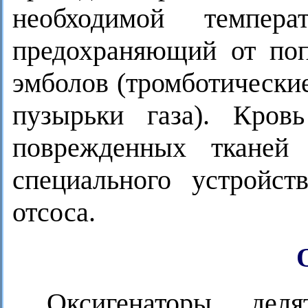
необходимой темпер
предохраняющий от поп
эмболов (тромботические
пузырьки газа). Кров
поврежденных ткане
специального устройс
отсоса.
Оксигенаторы дел