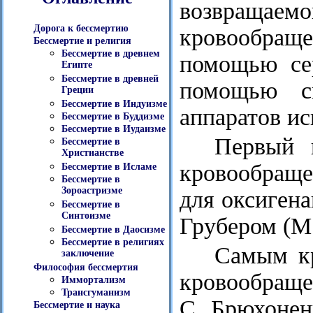
возвраща
Дорога к бессмертию
кровообра
Бессмертие и религия
Бессмертие в древнем
помощью сер
Египте
Бессмертие в древней
помощью с
Греции
Бессмертие в Индуизме
аппаратов и
Бессмертие в Буддизме
Бессмертие в Иудаизме
Первый 
Бессмертие в
Христианстве
кровообраще
Бессмертие в Исламе
Бессмертие в
Зороастризме
для оксигена
Бессмертие в
Синтоизме
Грубером (М.
Бессмертие в Даосизме
Бессмертие в религиях
Самым кр
заключение
Философия бессмертия
кровообраще
Иммортализм
Трансгуманизм
С. Брюхонен
Бессмертие и наука