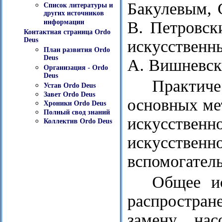
Бакулевым, 
Список литературы и
других источников
В. Петровск
информации
Контактная страница Ordo
Deus
искусственн
План развития Ordo
Deus
А. Вишневски
Организация - Ordo
Deus
Практич
Устав Ordo Deus
Завет Ordo Deus
основных ме
Хроники Ordo Deus
Полный свод знаний
искусстве
Коллектив Ordo Deus
искусственн
вспомогател
Общее и
распростран
замену нас