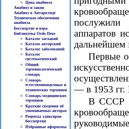
пригодными 
Цена анабиоза
Анабиоз и закон
кровообращ
Анабиоз в Антарктиде
Техническое обеспечение
послужили 
анабиоза
Бессмертие и вера
аппаратов и
Библиотека Ordo Deus
Каталог заглавий
дальнейшем 
Каталог авторский
Каталог заболеваний
Первые о
Каталог
систематический
искусстве
Общий
терминологический
словарь
осуществлен
Словарь
естественнонаучных и
— в 1953 гг.
технических терминов
Словарь медицинских
В СССР п
терминов
Краткие сведения об
кровообра
упоминаемых авторах
Рецепты эликсиров
руководимые
бессмертия
Избранные афоризмы