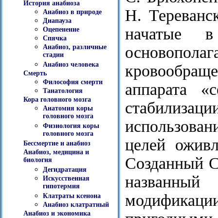
История анабиоза
Н. Тереванс
Анабиоз в природе
Диапауза
начатые 
Оцепенение
Спячка
основополаг
Анабиоз, различные
стадии
Анабиоз человека
кровообра
Смерть
Философия смерти
аппарата «
Танатология
Кора головного мозга
стабилизаци
Анатомия коры
головного мозга
использова
Физиология коры
головного мозга
целей оживл
Бессмертие и анабиоз
Анабиоз, медицина и
Созданный С
биология
Дегидратация
названный
Искусственная
гипотермия
модификаци
Клатраты ксенона
Анабиоз клатратный
Анабиоз и экономика