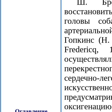
Ш. Бро
восстановит
головы соб
артериальн
Гопкинс (Н. 
Fredericq,
осуществлял
перекрестн
сердечно-л
искусств
предусмат
оксигенаци
Оглавление