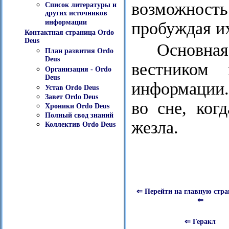
возможность
Список литературы и
других источников
информации
пробуждая их
Контактная страница Ordo
Deus
Основна
План развития Ordo
Deus
вестником
Организация - Ordo
Deus
информации.
Устав Ordo Deus
Завет Ordo Deus
во сне, ког
Хроники Ordo Deus
Полный свод знаний
жезла.
Коллектив Ordo Deus
⇐ Перейти на главную стра
⇐
⇐ Геракл