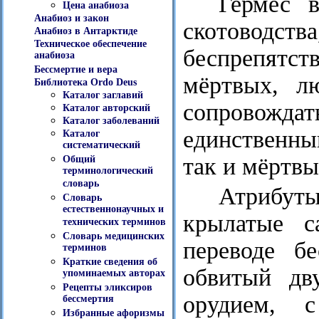
Гермес в
Цена анабиоза
Анабиоз и закон
скотоводств
Анабиоз в Антарктиде
Техническое обеспечение
беспрепятст
анабиоза
Бессмертие и вера
мёртвых, л
Библиотека Ordo Deus
Каталог заглавий
сопровожда
Каталог авторский
Каталог заболеваний
единственны
Каталог
систематический
так и мёртвы
Общий
терминологический
словарь
Атрибут
Словарь
естественнонаучных и
крылатые с
технических терминов
Словарь медицинских
переводе б
терминов
Краткие сведения об
обвитый дв
упоминаемых авторах
Рецепты эликсиров
орудием, 
бессмертия
Избранные афоризмы