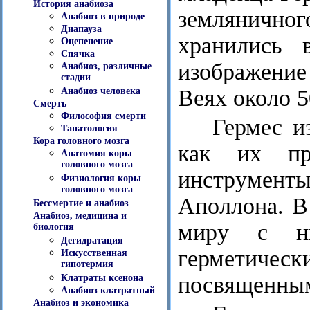
История анабиоза
земляничног
Анабиоз в природе
Диапауза
хранились 
Оцепенение
Спячка
изображени
Анабиоз, различные
стадии
Веях около 50
Анабиоз человека
Смерть
Философия смерти
Гермес и
Танатология
Кора головного мозга
как их пр
Анатомия коры
головного мозга
инструменты
Физиология коры
головного мозга
Аполлона. В
Бессмертие и анабиоз
Анабиоз, медицина и
миру с ни
биология
Дегидратация
герметическ
Искусственная
гипотермия
посвященным
Клатраты ксенона
Анабиоз клатратный
Анабиоз и экономика