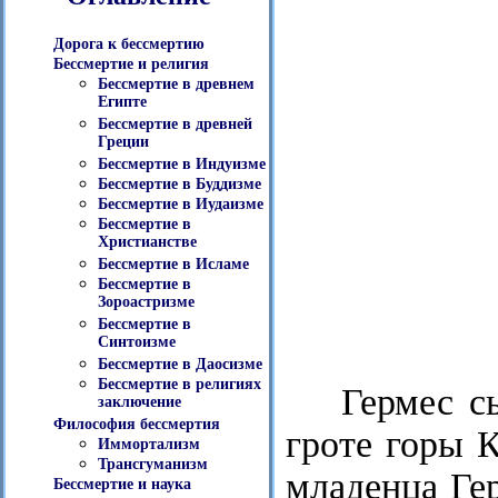
Дорога к бессмертию
Бессмертие и религия
Бессмертие в древнем
Египте
Бессмертие в древней
Греции
Бессмертие в Индуизме
Бессмертие в Буддизме
Бессмертие в Иудаизме
Бессмертие в
Христианстве
Бессмертие в Исламе
Бессмертие в
Зороастризме
Бессмертие в
Синтоизме
Бессмертие в Даосизме
Бессмертие в религиях
Гермес с
заключение
Философия бессмертия
гроте горы 
Иммортализм
Трансгуманизм
младенца Ге
Бессмертие и наука