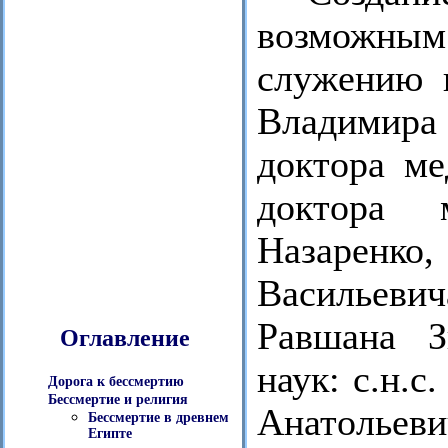
возможным 
служению н
Владимира
доктора ме
доктора 
Назаренк
Васильеви
Равшана З
Оглавление
наук: с.н.
Дорога к бессмертию
Бессмертие и религия
Анатольев
Бессмертие в древнем
Египте