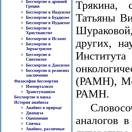
Трякина, 
Бессмертие в древней
Греции
Бессмертие в Индуизме
Татьяны Ви
Бессмертие в Буддизме
Бессмертие в Иудаизме
Шураковой
Бессмертие в
Христианстве
Бессмертие в Исламе
других, на
Бессмертие в
Зороастризме
Института 
Бессмертие в
Синтоизме
онкологич
Бессмертие в Даосизме
Бессмертие в религиях
заключение
(РАМН), Ме
Философия бессмертия
Иммортализм
РАМН.
Трансгуманизм
Бессмертие и наука
История анабиоза
Словосо
Анабиоз в природе
Диапауза
аналогов 
Оцепенение
Спячка
Анабиоз, различные