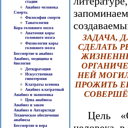
литератур
стадии
Анабиоз человека
запомина
Смерть
Философия смерти
создаваемы
Танатология
Кора головного мозга
Анатомия коры
ЗАДАЧА, 
головного мозга
Физиология коры
СДЕЛАТЬ Р
головного мозга
Бессмертие и анабиоз
ЖИЗНЕННЫ
Анабиоз, медицина и
ОРГАНИЧ
биология
Дегидратация
НЕЙ МОГИ
Искусственная
гипотермия
ПРОЖИТЬ Е
Клатраты ксенона
Анабиоз клатратный
СОВЕРШЁ
Анабиоз и экономика
Цена анабиоза
Анабиоз и закон
Анабиоз в Антарктиде
Цель «
Техническое обеспечение
анабиоза
человека в
Бессмертие и вера