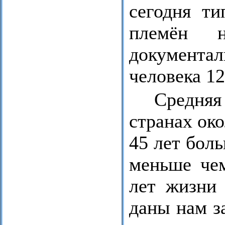
сегодня т
племён н
документа
человека 1
Средняя
странах око
45 лет бол
меньше че
лет жизни 
даны нам з