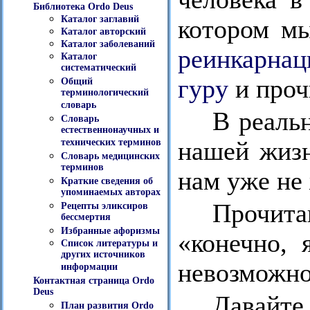
Библиотека Ordo Deus
Каталог заглавий
котором м
Каталог авторский
Каталог заболеваний
реинкарнац
Каталог
систематический
гуру
и проч
Общий
терминологический
словарь
В реаль
Словарь
естественнонаучных и
нашей жизн
технических терминов
Словарь медицинских
терминов
нам уже не
Краткие сведения об
упоминаемых авторах
Прочита
Рецепты эликсиров
бессмертия
Избранные афоризмы
«конечно, 
Список литературы и
других источников
невозможно
информации
Контактная страница Ordo
Deus
Давайт
План развития Ordo