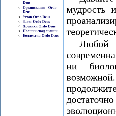
Deus
мудрость 
Организация - Ordo
Deus
Устав Ordo Deus
проанали
Завет Ordo Deus
Хроники Ordo Deus
теоретичес
Полный свод знаний
Коллектив Ordo Deus
Любой 
современна
ни биоло
возможн
продолжите
достаточно
эволюционн